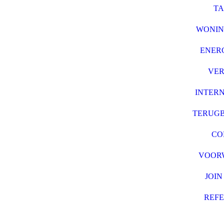
TA
WONIN
ENER
VE
INTER
TERUGB
CO
VOOR
JOIN
REFE