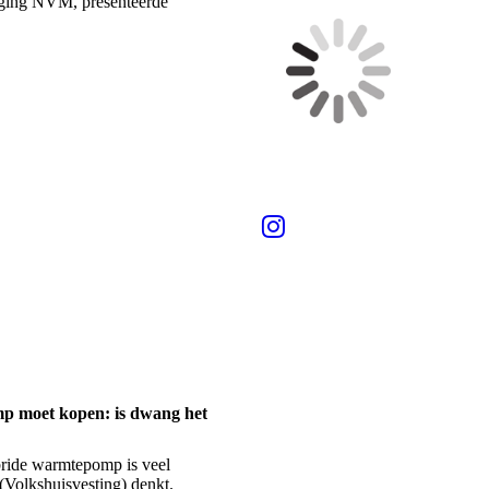
iging NVM, presenteerde
p moet kopen: is dwang het
ybride warmtepomp is veel
(Volkshuisvesting) denkt.