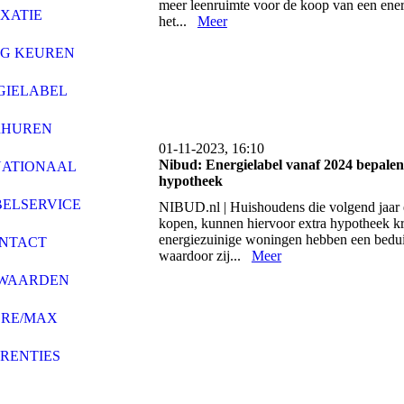
meer leenruimte voor de koop van een ene
XATIE
het...
Meer
G KEUREN
GIELABEL
RHUREN
01-11-2023, 16:10
Nibud: Energielabel vanaf 2024 bepale
NATIONAAL
hypotheek
ELSERVICE
NIBUD.nl | Huishoudens die volgend jaar 
kopen, kunnen hiervoor extra hypotheek kr
energiezuinige woningen hebben een bedui
NTACT
waardoor zij...
Meer
WAARDEN
 RE/MAX
RENTIES