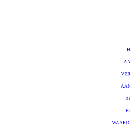
A
VE
AA
R
F
WAARD