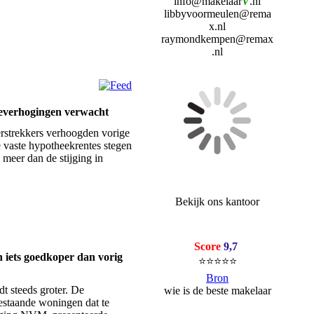
info@makelaar
V
.
nl
libbyvoormeulen@rema
x.nl
raymondkempen@remax
.nl
verhogingen verwacht
erstrekkers verhoogden vorige
vaste hypotheekrentes stegen
 meer dan de stijging in
Bekijk ons kantoor
Score
9,7
 iets goedkoper dan vorig
⭐⭐⭐⭐⭐
Bron
t steeds groter. De
wie is de beste makelaar
estaande woningen dat te