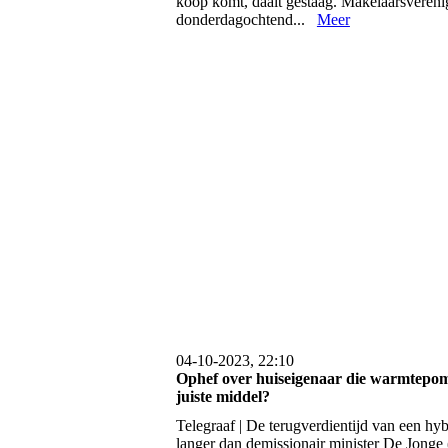
koop komt, daalt gestaag. Makelaarsveren
donderdagochtend...
Meer
04-10-2023, 22:10
Ophef over huiseigenaar die warmtepom
juiste middel?
Telegraaf | De terugverdientijd van een h
langer dan demissionair minister De Jonge 