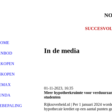
NO
SUCCESVOL
HOME
In de media
ANBOD
RKOPEN
NKOPEN
EMAX
01-11-2023, 16:35
Meer hypotheekruimte voor verduurzam
UNDA
studenten
Rijksoverheid.nl | Per 1 januari 2024 wor
EBEPALING
hypothecair krediet op een aantal punten 