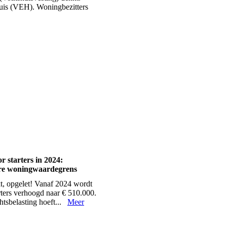
is (VEH). Woningbezitters
r starters in 2024:
ere woningwaardegrens
t, opgelet! Vanaf 2024 wordt
arters verhoogd naar € 510.000.
chtsbelasting hoeft...
Meer